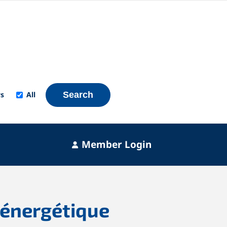
s
All
Search
Member Login
e énergétique